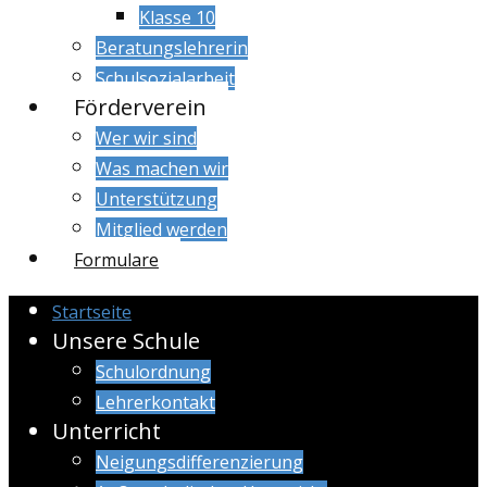
Klasse 10
Beratungslehrerin
Schulsozialarbeit
Förderverein
Wer wir sind
Was machen wir
Unterstützung
Mitglied werden
Formulare
Startseite
Unsere Schule
Schulordnung
Lehrerkontakt
Unterricht
Neigungsdifferenzierung