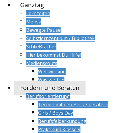
Ganztag
Lernzeiten
Mensa
Bewegte Pause
Selbstlernzentrum / Bibliothek
Schließfächer
Hier bekommst Du Hilfe!
Medienscouts
Wer wir sind
Was wir tun
Fördern und Beraten
Berufsorientierung
Termin mit den Berufsberatern
Girls / Boys Day
Berufsfelderkundung
Praktikum Klasse 9