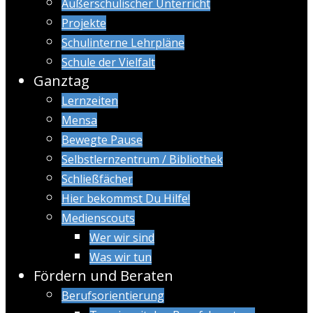
Außerschulischer Unterricht
Projekte
Schulinterne Lehrpläne
Schule der Vielfalt
Ganztag
Lernzeiten
Mensa
Bewegte Pause
Selbstlernzentrum / Bibliothek
Schließfächer
Hier bekommst Du Hilfe!
Medienscouts
Wer wir sind
Was wir tun
Fördern und Beraten
Berufsorientierung