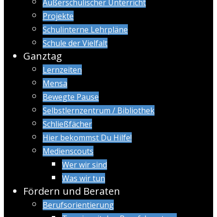
Außerschulischer Unterricht
Projekte
Schulinterne Lehrpläne
Schule der Vielfalt
Ganztag
Lernzeiten
Mensa
Bewegte Pause
Selbstlernzentrum / Bibliothek
Schließfächer
Hier bekommst Du Hilfe!
Medienscouts
Wer wir sind
Was wir tun
Fördern und Beraten
Berufsorientierung