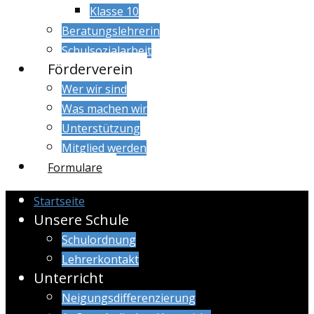
Klasse 10
Beratungslehrerin
Schulsozialarbeit
Förderverein
Wer wir sind
Was machen wir
Unterstützung
Mitglied werden
Formulare
Startseite
Unsere Schule
Schulordnung
Lehrerkontakt
Unterricht
Neigungsdifferenzierung