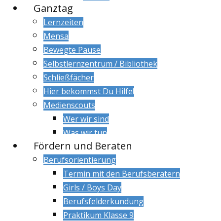
Ganztag
Lernzeiten
Mensa
Bewegte Pause
Selbstlernzentrum / Bibliothek
Schließfächer
Hier bekommst Du Hilfe!
Medienscouts
Wer wir sind
Was wir tun
Fördern und Beraten
Berufsorientierung
Termin mit den Berufsberatern
Girls / Boys Day
Berufsfelderkundung
Praktikum Klasse 9