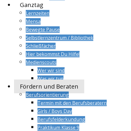
Ganztag
Lernzeiten
Mensa
Bewegte Pause
Selbstlernzentrum / Bibliothek
Schließfächer
Hier bekommst Du Hilfe!
Medienscouts
Wer wir sind
Was wir tun
Fördern und Beraten
Berufsorientierung
Termin mit den Berufsberatern
Girls / Boys Day
Berufsfelderkundung
Praktikum Klasse 9