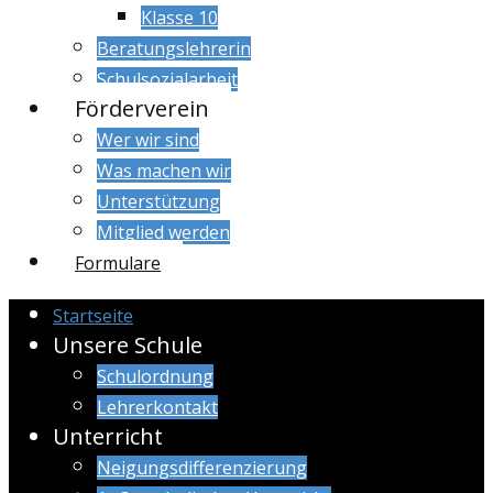
Klasse 10
Beratungslehrerin
Schulsozialarbeit
Förderverein
Wer wir sind
Was machen wir
Unterstützung
Mitglied werden
Formulare
Startseite
Unsere Schule
Schulordnung
Lehrerkontakt
Unterricht
Neigungsdifferenzierung