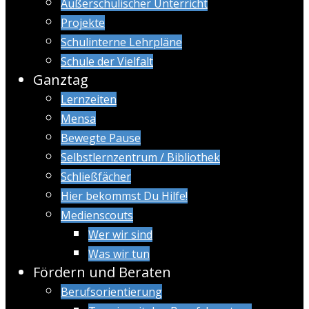
Außerschulischer Unterricht
Projekte
Schulinterne Lehrpläne
Schule der Vielfalt
Ganztag
Lernzeiten
Mensa
Bewegte Pause
Selbstlernzentrum / Bibliothek
Schließfächer
Hier bekommst Du Hilfe!
Medienscouts
Wer wir sind
Was wir tun
Fördern und Beraten
Berufsorientierung